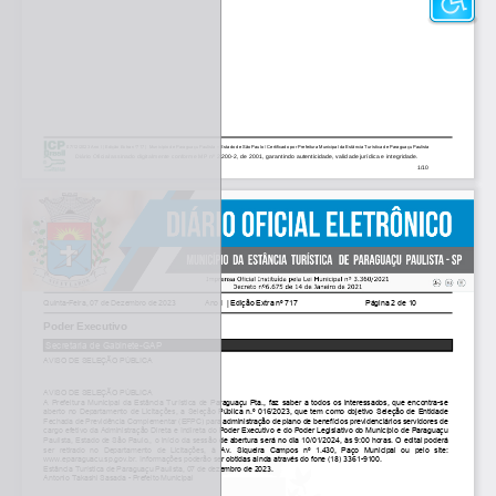
07/12/2023 Ano I | Edição Extra nº717 | Município de Paraguaçu Paulista – Estado de São Paulo / Certificado por Prefeitura Municipal da Estância Turística de Paraguaçu Paulista
Diário Oficial assinado digitalmente conforme MP nº 2.200-2, de 2001, garantindo autenticidade, validade jurídica e integridade.
1/10
Quinta-Feira, 07 de Dezembro de 2023
Ano I | Edição Extra nº 717
Página 2 de 10
Poder Executivo
Secretaria de Gabinete-GAP
AVISO DE SELEÇÃO PÚBLICA
AVISO DE SELEÇÃO PÚBLICA
A Prefeitura Municipal da Estância Turística de Paraguaçu Pta., faz saber a todos os interessados, que encontra-se
aberto no Departamento de Licitações, a Seleção Pública n.º 016/2023, que tem como objetivo Seleção de Entidade
Fechada de Previdência Complementar (EFPC) para administração de plano de benefícios previdenciários servidores de
cargo efetivo da Administração Direta e Indireta do Poder Executivo e do Poder Legislativo do Município de Paraguaçu
Paulista, Estado de São Paulo., o início da sessão de abertura será no dia 10/01/2024, às 9:00 horas. O edital poderá
ser
retirado
no
Departamento
de
Licitações,
à
Av.
Siqueira
Campos
nº
1.430,
Paço
Municipal
ou
pelo
site:
www.eparaguacu.sp.gov.br. Informações poderão ser obtidas ainda através do fone (18) 3361-9100.
Estância Turística de Paraguaçu Paulista, 07 de dezembro de 2023.
Antonio Takashi Sasada - Prefeito Municipal