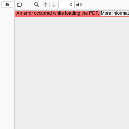
Piquerobi
-
São
Paulo
Edição:
126
Postado
em:
22/01/2024
Hoje
agosto