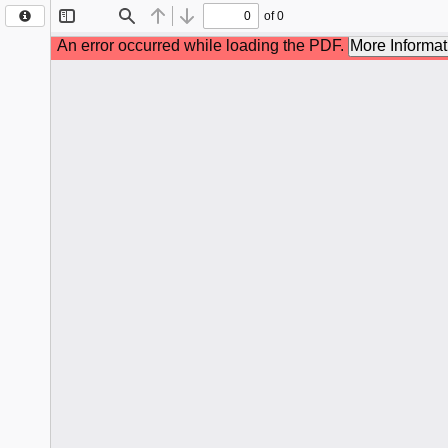
Piquerobi
-
São
Paulo
Edição:
370
Postado
em:
28/11/2024
Hoje
agosto